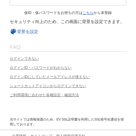
仮ID・仮パスワードをお持ちの方は
こちら
から本登録
セキュリティ向上のため、この画面に背景を設定できます。
背景を設定
FAQ
ログインできない
ログインID・パスワードがわからない
ログインIDにしていたメールアドレスが使えない
ショートカットアイコンからログインできない
ご利用環境に合わせた各種設定・確認方法
当サイトでは情報保護のため、EV SSL証明書を利用したSSL暗号化通信を採
用しております。