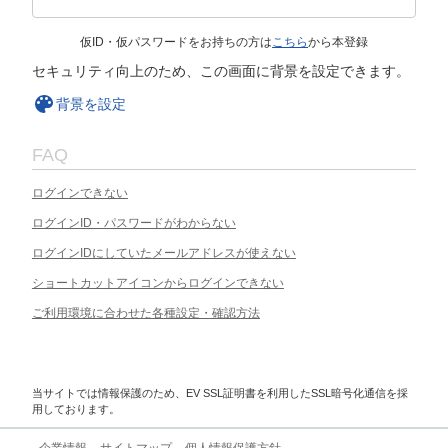
仮ID・仮パスワードをお持ちの方は
こちら
から本登録
セキュリティ向上のため、この画面に背景を設定できます。
背景を設定
FAQ
ログインできない
ログインID・パスワードがわからない
ログインIDにしていたメールアドレスが使えない
ショートカットアイコンからログインできない
ご利用環境に合わせた各種設定・確認方法
当サイトでは情報保護のため、EV SSL証明書を利用したSSL暗号化通信を採
用しております。