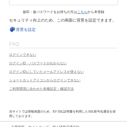
仮ID・仮パスワードをお持ちの方は
こちら
から本登録
セキュリティ向上のため、この画面に背景を設定できます。
背景を設定
FAQ
ログインできない
ログインID・パスワードがわからない
ログインIDにしていたメールアドレスが使えない
ショートカットアイコンからログインできない
ご利用環境に合わせた各種設定・確認方法
当サイトでは情報保護のため、EV SSL証明書を利用したSSL暗号化通信を採
用しております。