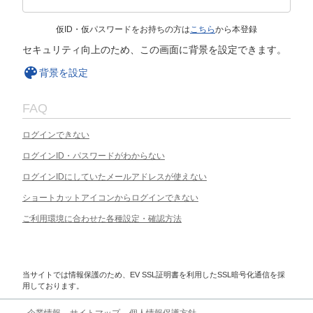
仮ID・仮パスワードをお持ちの方は
こちら
から本登録
セキュリティ向上のため、この画面に背景を設定できます。
背景を設定
FAQ
ログインできない
ログインID・パスワードがわからない
ログインIDにしていたメールアドレスが使えない
ショートカットアイコンからログインできない
ご利用環境に合わせた各種設定・確認方法
当サイトでは情報保護のため、EV SSL証明書を利用したSSL暗号化通信を採
用しております。