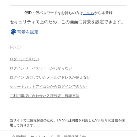
仮ID・仮パスワードをお持ちの方は
こちら
から本登録
セキュリティ向上のため、この画面に背景を設定できます。
背景を設定
FAQ
ログインできない
ログインID・パスワードがわからない
ログインIDにしていたメールアドレスが使えない
ショートカットアイコンからログインできない
ご利用環境に合わせた各種設定・確認方法
当サイトでは情報保護のため、EV SSL証明書を利用したSSL暗号化通信を採
用しております。