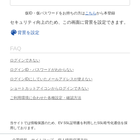
仮ID・仮パスワードをお持ちの方は
こちら
から本登録
セキュリティ向上のため、この画面に背景を設定できます。
背景を設定
FAQ
ログインできない
ログインID・パスワードがわからない
ログインIDにしていたメールアドレスが使えない
ショートカットアイコンからログインできない
ご利用環境に合わせた各種設定・確認方法
当サイトでは情報保護のため、EV SSL証明書を利用したSSL暗号化通信を採
用しております。