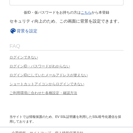
仮ID・仮パスワードをお持ちの方は
こちら
から本登録
セキュリティ向上のため、この画面に背景を設定できます。
背景を設定
FAQ
ログインできない
ログインID・パスワードがわからない
ログインIDにしていたメールアドレスが使えない
ショートカットアイコンからログインできない
ご利用環境に合わせた各種設定・確認方法
当サイトでは情報保護のため、EV SSL証明書を利用したSSL暗号化通信を採
用しております。