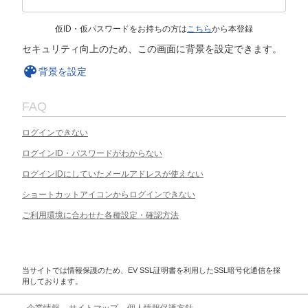
仮ID・仮パスワードをお持ちの方は
こちら
から本登録
セキュリティ向上のため、この画面に背景を設定できます。
背景を設定
FAQ
ログインできない
ログインID・パスワードがわからない
ログインIDにしていたメールアドレスが使えない
ショートカットアイコンからログインできない
ご利用環境に合わせた各種設定・確認方法
当サイトでは情報保護のため、EV SSL証明書を利用したSSL暗号化通信を採
用しております。