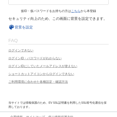
仮ID・仮パスワードをお持ちの方は
こちら
から本登録
セキュリティ向上のため、この画面に背景を設定できます。
背景を設定
FAQ
ログインできない
ログインID・パスワードがわからない
ログインIDにしていたメールアドレスが使えない
ショートカットアイコンからログインできない
ご利用環境に合わせた各種設定・確認方法
当サイトでは情報保護のため、EV SSL証明書を利用したSSL暗号化通信を採
用しております。