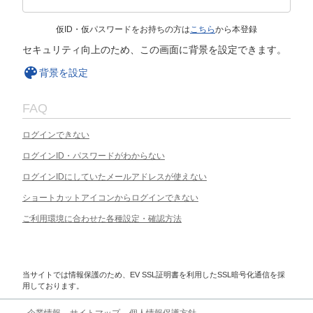
仮ID・仮パスワードをお持ちの方は
こちら
から本登録
セキュリティ向上のため、この画面に背景を設定できます。
背景を設定
FAQ
ログインできない
ログインID・パスワードがわからない
ログインIDにしていたメールアドレスが使えない
ショートカットアイコンからログインできない
ご利用環境に合わせた各種設定・確認方法
当サイトでは情報保護のため、EV SSL証明書を利用したSSL暗号化通信を採
用しております。