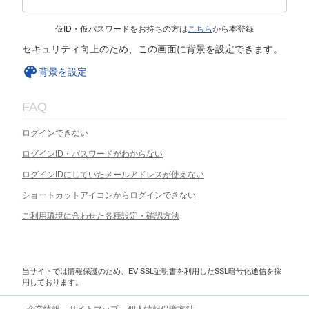
仮ID・仮パスワードをお持ちの方は
こちら
から本登録
セキュリティ向上のため、この画面に背景を設定できます。
背景を設定
FAQ
ログインできない
ログインID・パスワードがわからない
ログインIDにしていたメールアドレスが使えない
ショートカットアイコンからログインできない
ご利用環境に合わせた各種設定・確認方法
当サイトでは情報保護のため、EV SSL証明書を利用したSSL暗号化通信を採
用しております。