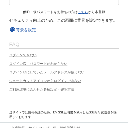
仮ID・仮パスワードをお持ちの方は
こちら
から本登録
セキュリティ向上のため、この画面に背景を設定できます。
背景を設定
FAQ
ログインできない
ログインID・パスワードがわからない
ログインIDにしていたメールアドレスが使えない
ショートカットアイコンからログインできない
ご利用環境に合わせた各種設定・確認方法
当サイトでは情報保護のため、EV SSL証明書を利用したSSL暗号化通信を採
用しております。