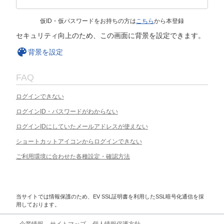
仮ID・仮パスワードをお持ちの方は
こちら
から本登録
セキュリティ向上のため、この画面に背景を設定できます。
背景を設定
FAQ
ログインできない
ログインID・パスワードがわからない
ログインIDにしていたメールアドレスが使えない
ショートカットアイコンからログインできない
ご利用環境に合わせた各種設定・確認方法
当サイトでは情報保護のため、EV SSL証明書を利用したSSL暗号化通信を採
用しております。