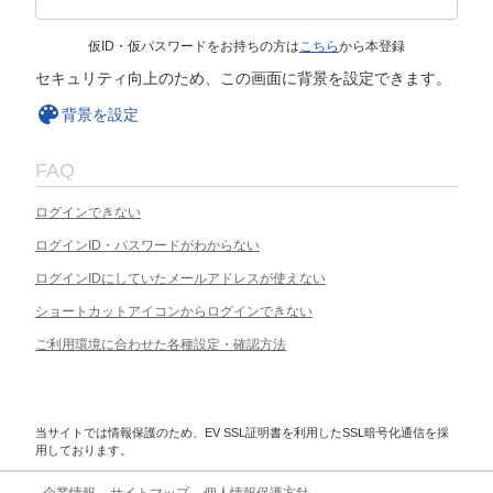
仮ID・仮パスワードをお持ちの方は
こちら
から本登録
セキュリティ向上のため、この画面に背景を設定できます。
背景を設定
FAQ
ログインできない
ログインID・パスワードがわからない
ログインIDにしていたメールアドレスが使えない
ショートカットアイコンからログインできない
ご利用環境に合わせた各種設定・確認方法
当サイトでは情報保護のため、EV SSL証明書を利用したSSL暗号化通信を採
用しております。