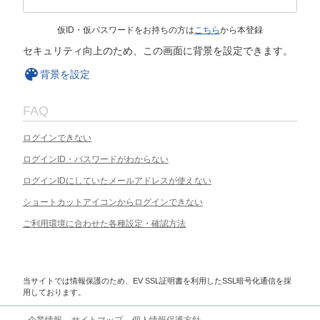
仮ID・仮パスワードをお持ちの方は
こちら
から本登録
セキュリティ向上のため、この画面に背景を設定できます。
背景を設定
FAQ
ログインできない
ログインID・パスワードがわからない
ログインIDにしていたメールアドレスが使えない
ショートカットアイコンからログインできない
ご利用環境に合わせた各種設定・確認方法
当サイトでは情報保護のため、EV SSL証明書を利用したSSL暗号化通信を採
用しております。