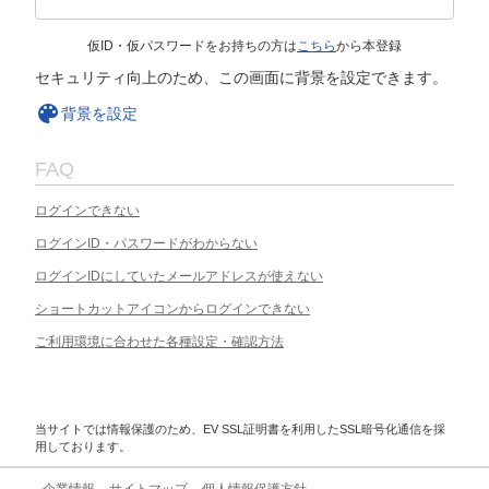
仮ID・仮パスワードをお持ちの方は
こちら
から本登録
セキュリティ向上のため、この画面に背景を設定できます。
背景を設定
FAQ
ログインできない
ログインID・パスワードがわからない
ログインIDにしていたメールアドレスが使えない
ショートカットアイコンからログインできない
ご利用環境に合わせた各種設定・確認方法
当サイトでは情報保護のため、EV SSL証明書を利用したSSL暗号化通信を採
用しております。