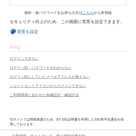
仮ID・仮パスワードをお持ちの方は
こちら
から本登録
セキュリティ向上のため、この画面に背景を設定できます。
背景を設定
FAQ
ログインできない
ログインID・パスワードがわからない
ログインIDにしていたメールアドレスが使えない
ショートカットアイコンからログインできない
ご利用環境に合わせた各種設定・確認方法
当サイトでは情報保護のため、EV SSL証明書を利用したSSL暗号化通信を採
用しております。