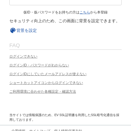
仮ID・仮パスワードをお持ちの方は
こちら
から本登録
セキュリティ向上のため、この画面に背景を設定できます。
背景を設定
FAQ
ログインできない
ログインID・パスワードがわからない
ログインIDにしていたメールアドレスが使えない
ショートカットアイコンからログインできない
ご利用環境に合わせた各種設定・確認方法
当サイトでは情報保護のため、EV SSL証明書を利用したSSL暗号化通信を採
用しております。