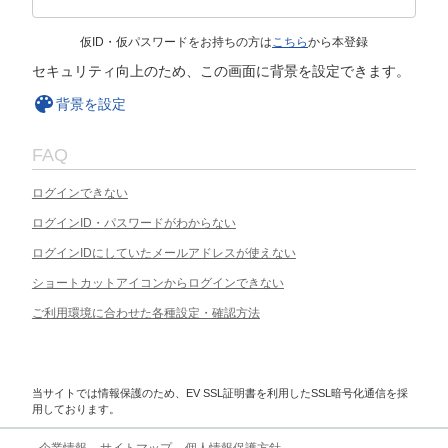
仮ID・仮パスワードをお持ちの方は
こちら
から本登録
セキュリティ向上のため、この画面に背景を設定できます。
背景を設定
FAQ
ログインできない
ログインID・パスワードがわからない
ログインIDにしていたメールアドレスが使えない
ショートカットアイコンからログインできない
ご利用環境に合わせた各種設定・確認方法
当サイトでは情報保護のため、EV SSL証明書を利用したSSL暗号化通信を採
用しております。