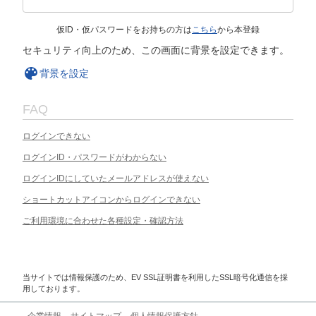
仮ID・仮パスワードをお持ちの方は
こちら
から本登録
セキュリティ向上のため、この画面に背景を設定できます。
背景を設定
FAQ
ログインできない
ログインID・パスワードがわからない
ログインIDにしていたメールアドレスが使えない
ショートカットアイコンからログインできない
ご利用環境に合わせた各種設定・確認方法
当サイトでは情報保護のため、EV SSL証明書を利用したSSL暗号化通信を採
用しております。