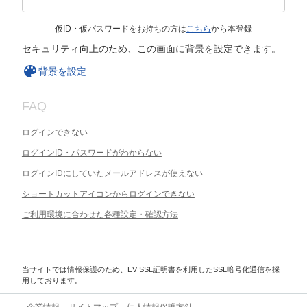
仮ID・仮パスワードをお持ちの方は
こちら
から本登録
セキュリティ向上のため、この画面に背景を設定できます。
背景を設定
FAQ
ログインできない
ログインID・パスワードがわからない
ログインIDにしていたメールアドレスが使えない
ショートカットアイコンからログインできない
ご利用環境に合わせた各種設定・確認方法
当サイトでは情報保護のため、EV SSL証明書を利用したSSL暗号化通信を採
用しております。