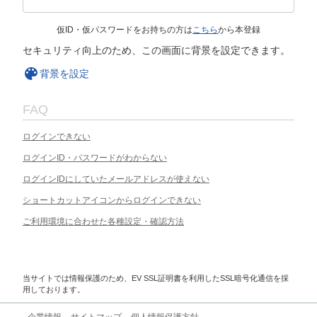
仮ID・仮パスワードをお持ちの方は
こちら
から本登録
セキュリティ向上のため、この画面に背景を設定できます。
背景を設定
FAQ
ログインできない
ログインID・パスワードがわからない
ログインIDにしていたメールアドレスが使えない
ショートカットアイコンからログインできない
ご利用環境に合わせた各種設定・確認方法
当サイトでは情報保護のため、EV SSL証明書を利用したSSL暗号化通信を採
用しております。