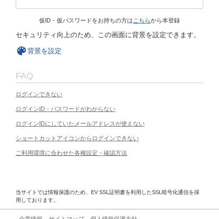
仮ID・仮パスワードをお持ちの方は
こちら
から本登録
セキュリティ向上のため、この画面に背景を設定できます。
背景を設定
FAQ
ログインできない
ログインID・パスワードがわからない
ログインIDにしていたメールアドレスが使えない
ショートカットアイコンからログインできない
ご利用環境に合わせた各種設定・確認方法
当サイトでは情報保護のため、EV SSL証明書を利用したSSL暗号化通信を採
用しております。