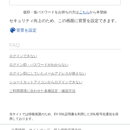
仮ID・仮パスワードをお持ちの方は
こちら
から本登録
セキュリティ向上のため、この画面に背景を設定できます。
背景を設定
FAQ
ログインできない
ログインID・パスワードがわからない
ログインIDにしていたメールアドレスが使えない
ショートカットアイコンからログインできない
ご利用環境に合わせた各種設定・確認方法
当サイトでは情報保護のため、EV SSL証明書を利用したSSL暗号化通信を採
用しております。