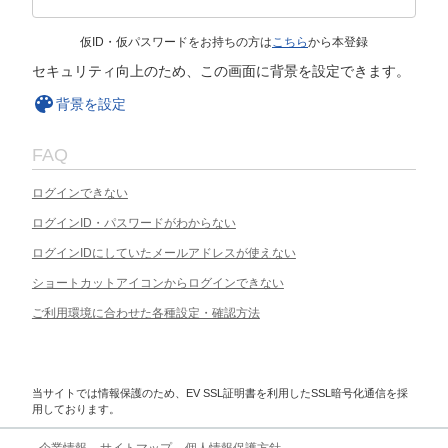
仮ID・仮パスワードをお持ちの方は
こちら
から本登録
セキュリティ向上のため、この画面に背景を設定できます。
背景を設定
FAQ
ログインできない
ログインID・パスワードがわからない
ログインIDにしていたメールアドレスが使えない
ショートカットアイコンからログインできない
ご利用環境に合わせた各種設定・確認方法
当サイトでは情報保護のため、EV SSL証明書を利用したSSL暗号化通信を採
用しております。