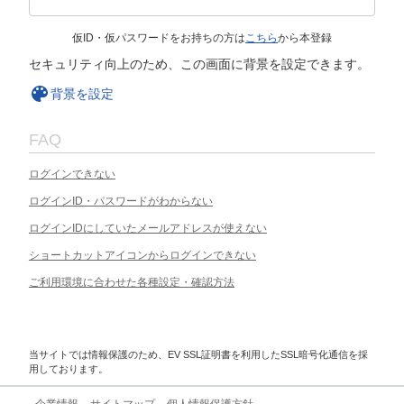
仮ID・仮パスワードをお持ちの方は
こちら
から本登録
セキュリティ向上のため、この画面に背景を設定できます。
背景を設定
FAQ
ログインできない
ログインID・パスワードがわからない
ログインIDにしていたメールアドレスが使えない
ショートカットアイコンからログインできない
ご利用環境に合わせた各種設定・確認方法
当サイトでは情報保護のため、EV SSL証明書を利用したSSL暗号化通信を採
用しております。