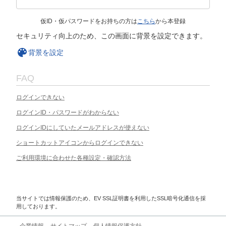
仮ID・仮パスワードをお持ちの方は
こちら
から本登録
セキュリティ向上のため、この画面に背景を設定できます。
背景を設定
FAQ
ログインできない
ログインID・パスワードがわからない
ログインIDにしていたメールアドレスが使えない
ショートカットアイコンからログインできない
ご利用環境に合わせた各種設定・確認方法
当サイトでは情報保護のため、EV SSL証明書を利用したSSL暗号化通信を採
用しております。