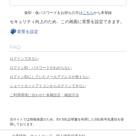
仮ID・仮パスワードをお持ちの方は
こちら
から本登録
セキュリティ向上のため、この画面に背景を設定できます。
背景を設定
FAQ
ログインできない
ログインID・パスワードがわからない
ログインIDにしていたメールアドレスが使えない
ショートカットアイコンからログインできない
ご利用環境に合わせた各種設定・確認方法
当サイトでは情報保護のため、EV SSL証明書を利用したSSL暗号化通信を採
用しております。