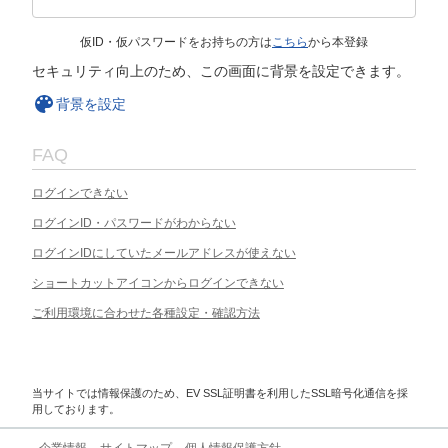
仮ID・仮パスワードをお持ちの方は
こちら
から本登録
セキュリティ向上のため、この画面に背景を設定できます。
背景を設定
FAQ
ログインできない
ログインID・パスワードがわからない
ログインIDにしていたメールアドレスが使えない
ショートカットアイコンからログインできない
ご利用環境に合わせた各種設定・確認方法
当サイトでは情報保護のため、EV SSL証明書を利用したSSL暗号化通信を採
用しております。