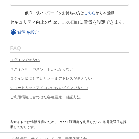
仮ID・仮パスワードをお持ちの方は
こちら
から本登録
セキュリティ向上のため、この画面に背景を設定できます。
背景を設定
FAQ
ログインできない
ログインID・パスワードがわからない
ログインIDにしていたメールアドレスが使えない
ショートカットアイコンからログインできない
ご利用環境に合わせた各種設定・確認方法
当サイトでは情報保護のため、EV SSL証明書を利用したSSL暗号化通信を採
用しております。