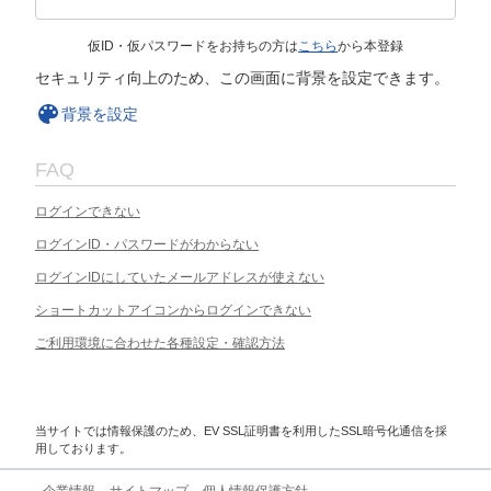
仮ID・仮パスワードをお持ちの方は
こちら
から本登録
セキュリティ向上のため、この画面に背景を設定できます。
背景を設定
FAQ
ログインできない
ログインID・パスワードがわからない
ログインIDにしていたメールアドレスが使えない
ショートカットアイコンからログインできない
ご利用環境に合わせた各種設定・確認方法
当サイトでは情報保護のため、EV SSL証明書を利用したSSL暗号化通信を採
用しております。