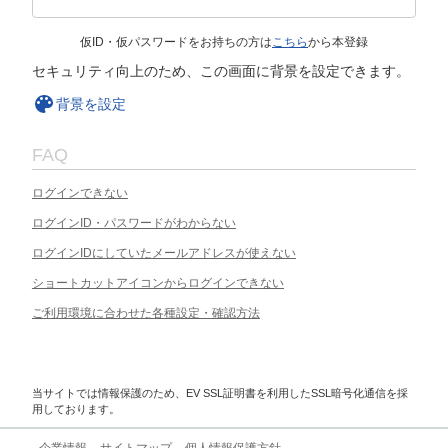
仮ID・仮パスワードをお持ちの方は
こちら
から本登録
セキュリティ向上のため、この画面に背景を設定できます。
背景を設定
FAQ
ログインできない
ログインID・パスワードがわからない
ログインIDにしていたメールアドレスが使えない
ショートカットアイコンからログインできない
ご利用環境に合わせた各種設定・確認方法
当サイトでは情報保護のため、EV SSL証明書を利用したSSL暗号化通信を採
用しております。