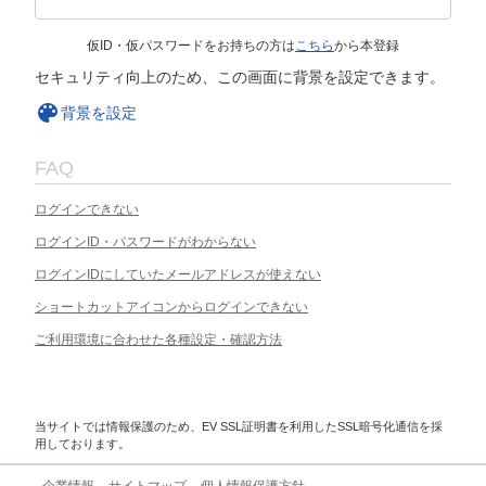
仮ID・仮パスワードをお持ちの方は
こちら
から本登録
セキュリティ向上のため、この画面に背景を設定できます。
背景を設定
FAQ
ログインできない
ログインID・パスワードがわからない
ログインIDにしていたメールアドレスが使えない
ショートカットアイコンからログインできない
ご利用環境に合わせた各種設定・確認方法
当サイトでは情報保護のため、EV SSL証明書を利用したSSL暗号化通信を採
用しております。