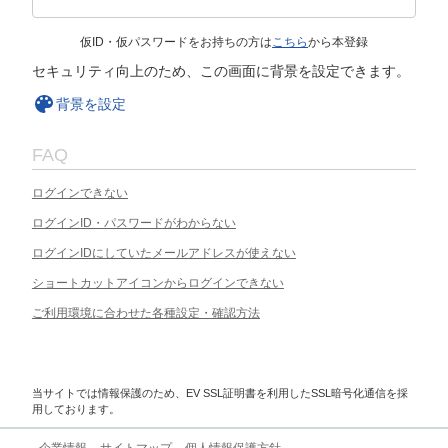
仮ID・仮パスワードをお持ちの方は
こちら
から本登録
セキュリティ向上のため、この画面に背景を設定できます。
背景を設定
FAQ
ログインできない
ログインID・パスワードがわからない
ログインIDにしていたメールアドレスが使えない
ショートカットアイコンからログインできない
ご利用環境に合わせた各種設定・確認方法
当サイトでは情報保護のため、EV SSL証明書を利用したSSL暗号化通信を採
用しております。