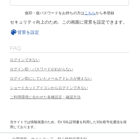
仮ID・仮パスワードをお持ちの方は
こちら
から本登録
セキュリティ向上のため、この画面に背景を設定できます。
背景を設定
FAQ
ログインできない
ログインID・パスワードがわからない
ログインIDにしていたメールアドレスが使えない
ショートカットアイコンからログインできない
ご利用環境に合わせた各種設定・確認方法
当サイトでは情報保護のため、EV SSL証明書を利用したSSL暗号化通信を採
用しております。