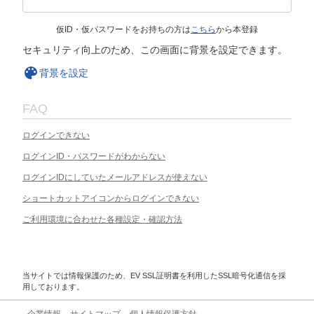
仮ID・仮パスワードをお持ちの方は
こちら
から本登録
セキュリティ向上のため、この画面に背景を設定できます。
背景を設定
FAQ
ログインできない
ログインID・パスワードがわからない
ログインIDにしていたメールアドレスが使えない
ショートカットアイコンからログインできない
ご利用環境に合わせた各種設定・確認方法
当サイトでは情報保護のため、EV SSL証明書を利用したSSL暗号化通信を採
用しております。