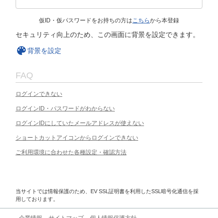
仮ID・仮パスワードをお持ちの方は
こちら
から本登録
セキュリティ向上のため、この画面に背景を設定できます。
背景を設定
FAQ
ログインできない
ログインID・パスワードがわからない
ログインIDにしていたメールアドレスが使えない
ショートカットアイコンからログインできない
ご利用環境に合わせた各種設定・確認方法
当サイトでは情報保護のため、EV SSL証明書を利用したSSL暗号化通信を採
用しております。