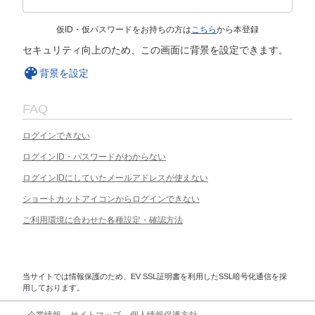
仮ID・仮パスワードをお持ちの方は
こちら
から本登録
セキュリティ向上のため、この画面に背景を設定できます。
背景を設定
FAQ
ログインできない
ログインID・パスワードがわからない
ログインIDにしていたメールアドレスが使えない
ショートカットアイコンからログインできない
ご利用環境に合わせた各種設定・確認方法
当サイトでは情報保護のため、EV SSL証明書を利用したSSL暗号化通信を採
用しております。