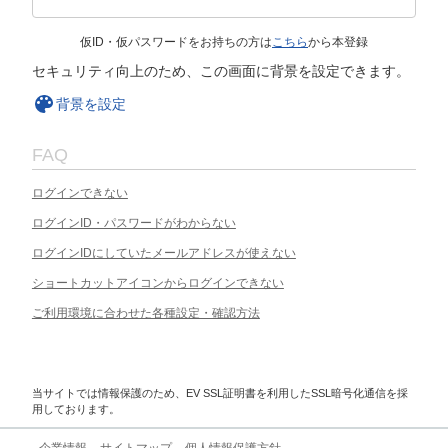
仮ID・仮パスワードをお持ちの方は
こちら
から本登録
セキュリティ向上のため、この画面に背景を設定できます。
背景を設定
FAQ
ログインできない
ログインID・パスワードがわからない
ログインIDにしていたメールアドレスが使えない
ショートカットアイコンからログインできない
ご利用環境に合わせた各種設定・確認方法
当サイトでは情報保護のため、EV SSL証明書を利用したSSL暗号化通信を採
用しております。