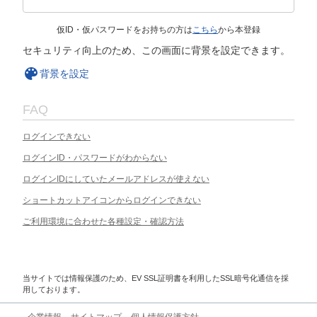
仮ID・仮パスワードをお持ちの方は
こちら
から本登録
セキュリティ向上のため、この画面に背景を設定できます。
背景を設定
FAQ
ログインできない
ログインID・パスワードがわからない
ログインIDにしていたメールアドレスが使えない
ショートカットアイコンからログインできない
ご利用環境に合わせた各種設定・確認方法
当サイトでは情報保護のため、EV SSL証明書を利用したSSL暗号化通信を採
用しております。