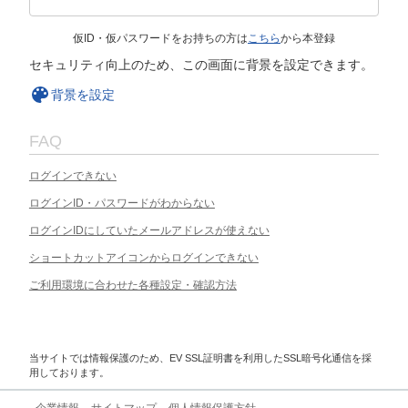
仮ID・仮パスワードをお持ちの方は
こちら
から本登録
セキュリティ向上のため、この画面に背景を設定できます。
背景を設定
FAQ
ログインできない
ログインID・パスワードがわからない
ログインIDにしていたメールアドレスが使えない
ショートカットアイコンからログインできない
ご利用環境に合わせた各種設定・確認方法
当サイトでは情報保護のため、EV SSL証明書を利用したSSL暗号化通信を採
用しております。