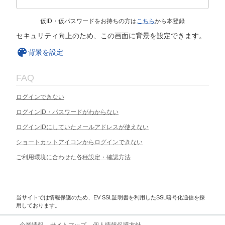
仮ID・仮パスワードをお持ちの方は
こちら
から本登録
セキュリティ向上のため、この画面に背景を設定できます。
背景を設定
FAQ
ログインできない
ログインID・パスワードがわからない
ログインIDにしていたメールアドレスが使えない
ショートカットアイコンからログインできない
ご利用環境に合わせた各種設定・確認方法
当サイトでは情報保護のため、EV SSL証明書を利用したSSL暗号化通信を採
用しております。