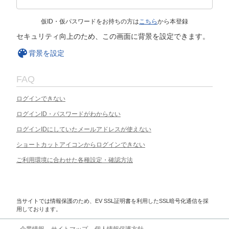
仮ID・仮パスワードをお持ちの方は
こちら
から本登録
セキュリティ向上のため、この画面に背景を設定できます。
背景を設定
FAQ
ログインできない
ログインID・パスワードがわからない
ログインIDにしていたメールアドレスが使えない
ショートカットアイコンからログインできない
ご利用環境に合わせた各種設定・確認方法
当サイトでは情報保護のため、EV SSL証明書を利用したSSL暗号化通信を採
用しております。