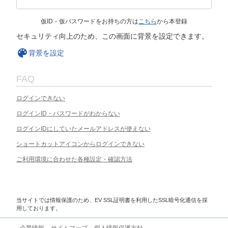
仮ID・仮パスワードをお持ちの方は
こちら
から本登録
セキュリティ向上のため、この画面に背景を設定できます。
背景を設定
FAQ
ログインできない
ログインID・パスワードがわからない
ログインIDにしていたメールアドレスが使えない
ショートカットアイコンからログインできない
ご利用環境に合わせた各種設定・確認方法
当サイトでは情報保護のため、EV SSL証明書を利用したSSL暗号化通信を採
用しております。