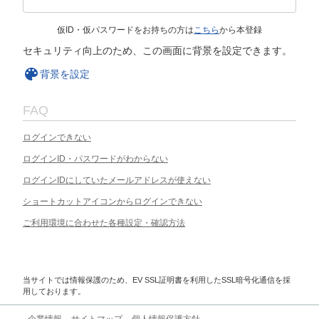
仮ID・仮パスワードをお持ちの方は
こちら
から本登録
セキュリティ向上のため、この画面に背景を設定できます。
背景を設定
FAQ
ログインできない
ログインID・パスワードがわからない
ログインIDにしていたメールアドレスが使えない
ショートカットアイコンからログインできない
ご利用環境に合わせた各種設定・確認方法
当サイトでは情報保護のため、EV SSL証明書を利用したSSL暗号化通信を採
用しております。