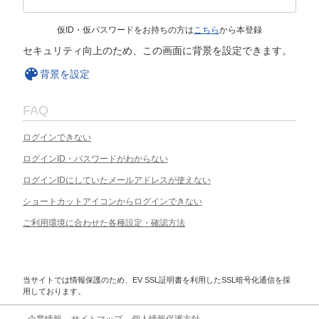
仮ID・仮パスワードをお持ちの方は
こちら
から本登録
セキュリティ向上のため、この画面に背景を設定できます。
背景を設定
FAQ
ログインできない
ログインID・パスワードがわからない
ログインIDにしていたメールアドレスが使えない
ショートカットアイコンからログインできない
ご利用環境に合わせた各種設定・確認方法
当サイトでは情報保護のため、EV SSL証明書を利用したSSL暗号化通信を採
用しております。