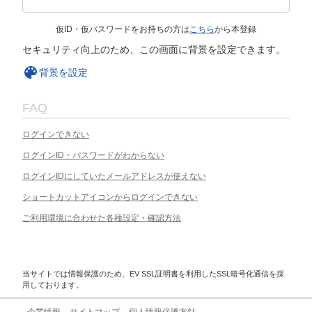
仮ID・仮パスワードをお持ちの方は
こちら
から本登録
セキュリティ向上のため、この画面に背景を設定できます。
背景を設定
FAQ
ログインできない
ログインID・パスワードがわからない
ログインIDにしていたメールアドレスが使えない
ショートカットアイコンからログインできない
ご利用環境に合わせた各種設定・確認方法
当サイトでは情報保護のため、EV SSL証明書を利用したSSL暗号化通信を採
用しております。