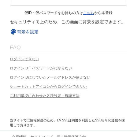
仮ID・仮パスワードをお持ちの方は
こちら
から本登録
セキュリティ向上のため、この画面に背景を設定できます。
背景を設定
FAQ
ログインできない
ログインID・パスワードがわからない
ログインIDにしていたメールアドレスが使えない
ショートカットアイコンからログインできない
ご利用環境に合わせた各種設定・確認方法
当サイトでは情報保護のため、EV SSL証明書を利用したSSL暗号化通信を採
用しております。