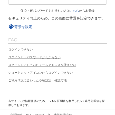
仮ID・仮パスワードをお持ちの方は
こちら
から本登録
セキュリティ向上のため、この画面に背景を設定できます。
背景を設定
FAQ
ログインできない
ログインID・パスワードがわからない
ログインIDにしていたメールアドレスが使えない
ショートカットアイコンからログインできない
ご利用環境に合わせた各種設定・確認方法
当サイトでは情報保護のため、EV SSL証明書を利用したSSL暗号化通信を採
用しております。