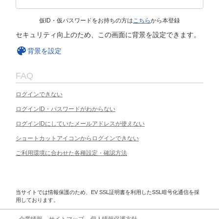
仮ID・仮パスワードをお持ちの方は
こちら
から本登録
セキュリティ向上のため、この画面に背景を設定できます。
背景を設定
FAQ
ログインできない
ログインID・パスワードがわからない
ログインIDにしていたメールアドレスが使えない
ショートカットアイコンからログインできない
ご利用環境に合わせた各種設定・確認方法
当サイトでは情報保護のため、EV SSL証明書を利用したSSL暗号化通信を採
用しております。